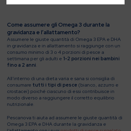
per assicurare il corretto sviluppo della vista.
Come assumere gli Omega 3 durante la
gravidanza e l’allattamento?
Assumere le giuste quantità di Omega 3 EPA e DHA
in gravidanza e in allattamento si raggiunge con un
consumo minimo di 3 o 4 porzioni di pesce a
settimana per gli adulti e
1-2 porzioni nei bambini
fino a 2 anni
.
All’interno di una dieta varia e sana si consiglia di
consumare
tutti i tipi di pesce
(bianco, azzurro e
crostacei) poiché ciascuno di essi contribuisce in
modo diverso a raggiungere il corretto equilibrio
nutrizionale.
Pescanova ti aiuta ad assumere le giuste quantità di
Omega 3 EPA e DHA durante la gravidanza e
l’allattamento con i suoi
prodotti di pesce surgelato
,