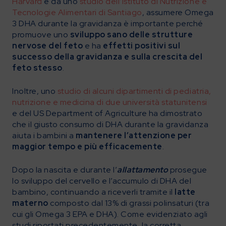
Harvard
e da uno
studio dell’Istituto di Nutrizione e
Tecnologie Alimentari di Santiago
, assumere Omega
3 DHA durante la gravidanza è importante perché
promuove uno
sviluppo sano delle strutture
nervose del feto
e ha
effetti positivi sul
successo della gravidanza e sulla crescita del
feto stesso
.
Inoltre, uno
studio di alcuni dipartimenti di pediatria,
nutrizione e medicina di due università statunitensi
e del US Department of Agriculture ha dimostrato
che il giusto consumo di DHA durante la gravidanza
aiuta i bambini a
mantenere l’attenzione per
maggior tempo e più efficacemente
.
Dopo la nascita e durante l’
allattamento
prosegue
lo sviluppo del cervello e l’accumulo di DHA del
bambino, continuando a riceverli tramite il
latte
materno
composto dal 13% di grassi polinsaturi (tra
cui gli Omega 3 EPA e DHA). Come evidenziato agli
studi riportati precedentemente, la corretta