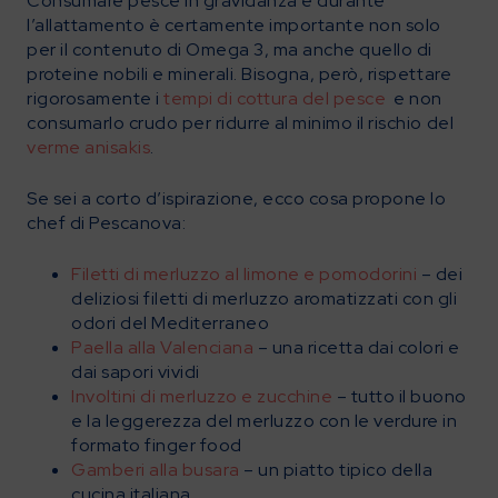
Consumare pesce in gravidanza e durante
l’allattamento è certamente importante non solo
per il contenuto di Omega 3, ma anche quello di
proteine nobili e minerali. Bisogna, però, rispettare
rigorosamente i
tempi di cottura del pesce
e non
consumarlo crudo per ridurre al minimo il rischio del
verme anisakis
.
Se sei a corto d’ispirazione, ecco cosa propone lo
chef di Pescanova:
Filetti di merluzzo al limone e pomodorini
– dei
deliziosi filetti di merluzzo aromatizzati con gli
odori del Mediterraneo
Paella alla Valenciana
– una ricetta dai colori e
dai sapori vividi
Involtini di merluzzo e zucchine
– tutto il buono
e la leggerezza del merluzzo con le verdure in
formato finger food
Gamberi alla busara
– un piatto tipico della
cucina italiana