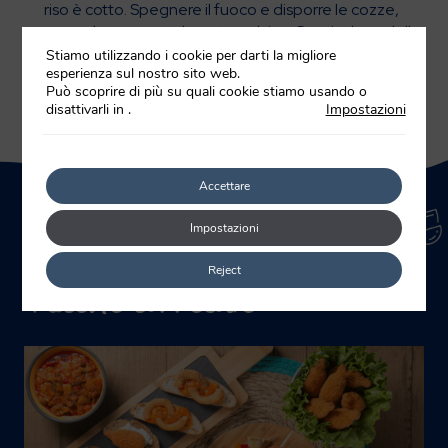
riso è cotto. Spegnere il fuoco e disporre le cozze,
precedentemente lessate, sul riso. Coprire la padella
con un foglio di alluminio e attendere 5 minuti, infine
Stiamo utilizzando i cookie per darti la migliore
esperienza sul nostro sito web.
servirla calda.
Può scoprire di più su quali cookie stiamo usando o
disattivarli in
.
Impostazioni
Accettare
Impostazioni
Reject
Ricette correlate