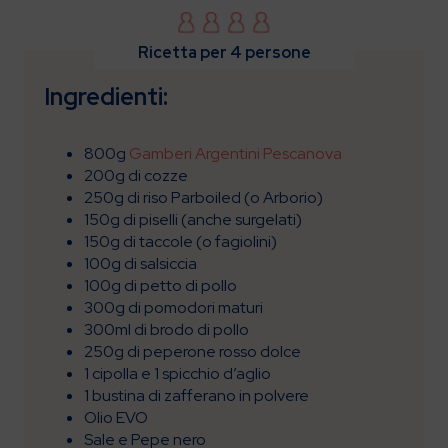
Ricetta per 4 persone
Ingredienti:
800g
Gamberi Argentini Pescanova
200g di cozze
250g di riso Parboiled (o Arborio)
150g di piselli (anche surgelati)
150g di taccole (o fagiolini)
100g di salsiccia
100g di petto di pollo
300g di pomodori maturi
300ml di brodo di pollo
250g di peperone rosso dolce
1 cipolla e 1 spicchio d’aglio
1 bustina di zafferano in polvere
Olio EVO
Sale e Pepe nero