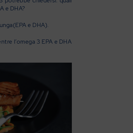
3 potrebbe chiedersi: quali
EPA e DHA?
 lunga(EPA e DHA).
 mentre l’omega 3 EPA e DHA