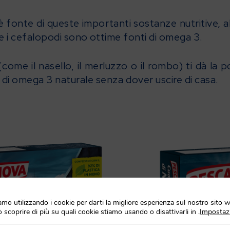
è fonte di queste importanti sostanze nutritive, a
i e i cefalopodi sono ottime fonti di omega 3.
come il nasello, il merluzzo o il rombo) ti dà la p
di omega 3 naturale senza dover uscire di casa.
amo utilizzando i cookie per darti la migliore esperienza sul nostro sito 
 scoprire di più su quali cookie stiamo usando o disattivarli in
.
Impostaz