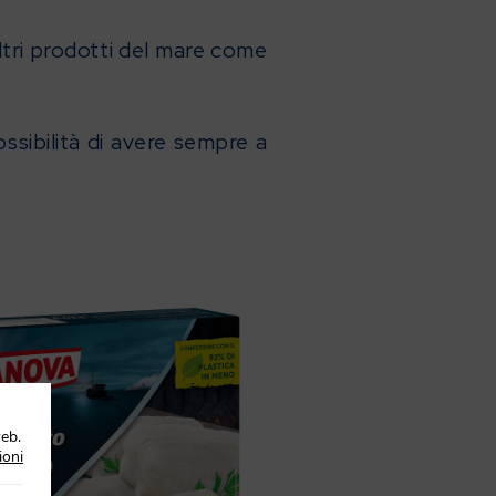
ltri prodotti del mare come
ossibilità di avere sempre a
web.
ioni