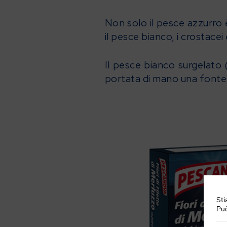
Non solo il pesce azzurro 
il pesce bianco, i crostace
Il pesce bianco surgelato (
portata di mano una fonte 
Sti
Può