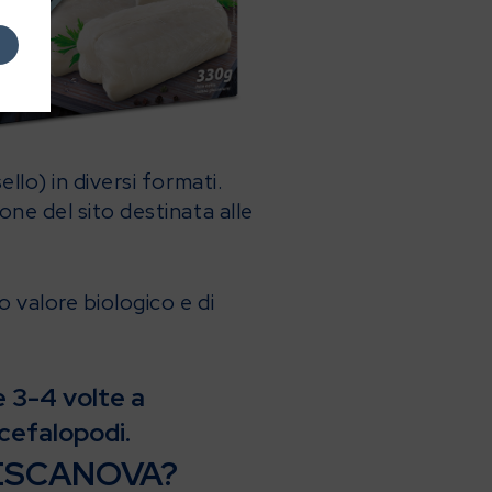
llo) in diversi formati.
one del sito destinata alle
o valore biologico e di
e 3-4 volte a
cefalopodi.
PESCANOVA?