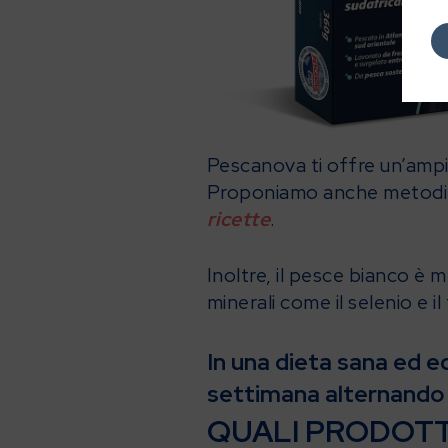
Pescanova ti offre un’ampia 
Proponiamo anche metodi fac
ricette
.
Inoltre, il pesce bianco è 
minerali come il selenio e il
In una dieta sana ed e
settimana alternando 
QUALI PRODOTT