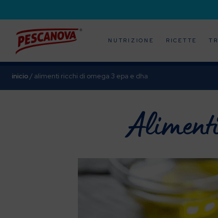
NUTRIZIONE
RICETTE
TR
inicio
/
alimenti ricchi di omega 3 epa e dha
Aliment