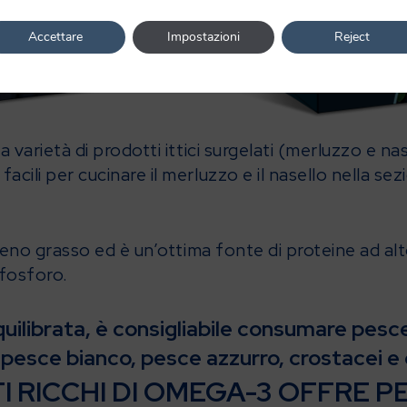
Accettare
Impostazioni
Reject
varietà di prodotti ittici surgelati (merluzzo e nase
ili per cucinare il merluzzo e il nasello nella sezi
meno grasso ed è un’ottima fonte di proteine ad alt
 fosforo.
quilibrata, è consigliabile consumare pesc
pesce bianco, pesce azzurro, crostacei e 
I RICCHI DI OMEGA-3 OFFRE 