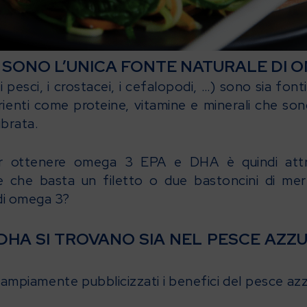
 SONO L’UNICA FONTE NATURALE DI O
 pesci, i crostacei, i cefalopodi, …) sono sia fon
utrienti come proteine, vitamine e minerali che s
ibrata.
r ottenere omega 3 EPA e DHA è quindi attrav
che basta un filetto o due bastoncini di mer
di omega 3?
 DHA SI TROVANO SIA NEL PESCE AZZ
ti ampiamente pubblicizzati i benefici del pesce 