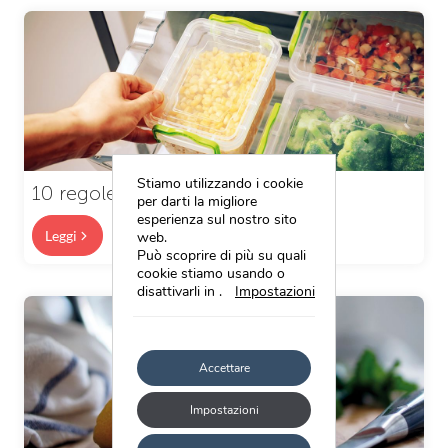
Stiamo utilizzando i cookie
10 regole per congelare in casa
per darti la migliore
esperienza sul nostro sito
Leggi
web.
Può scoprire di più su quali
cookie stiamo usando o
disattivarli in
.
Impostazioni
Accettare
Impostazioni