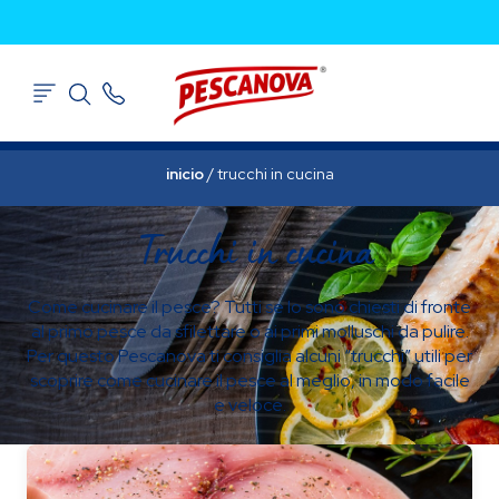
inicio
/
trucchi in cucina
Trucchi in cucina
Come cucinare il pesce? Tutti se lo sono chiesti di fronte
al primo pesce da sfilettare o ai primi molluschi da pulire.
Per questo Pescanova ti consiglia alcuni “trucchi” utili per
scoprire come cucinare il pesce al meglio, in modo facile
e veloce.