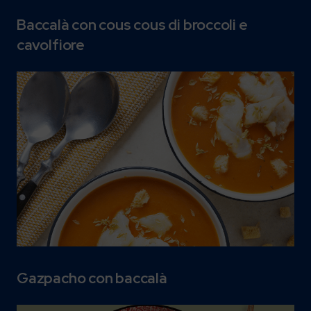
Baccalà con cous cous di broccoli e
cavolfiore
Gazpacho con baccalà