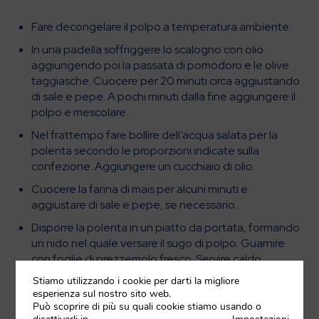
Fare decongelare il polpo a temperatura ambiente.
In una padella soffriggere lo scalogno con olio
aggiungendo poi la passata di pomodoro e le olive
taggiasche. Cuocere per 20 minuti circa aggiustando
di sale e pepe. A pochi minuti dalla fine aggiungere il
polpo e mescolare.
Nel frattempo fare bollire dell’acqua salata per la
polenta secondo le proporzioni indicate sulla
confezione. Aggiungere un cucchiaio di olio.
Cuocere la farina di mais per alcuni minuti e
aggiustare di sale e pepe, se necessario.
Disporre la polenta in un piatto da portata, formando
un nido nel quale versare il sugo di polpo. Guarnire
con foglie di prezzemolo fresco. Servire caldo.
Stiamo utilizzando i cookie per darti la migliore
esperienza sul nostro sito web.
Può scoprire di più su quali cookie stiamo usando o