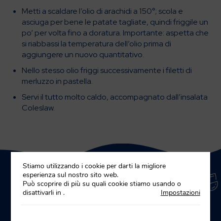
Metti a scaldare l’olio di arachidi a 150°; scola e
asciuga per bene le patate tagliate, quindi friggile un
po’ per volta fino a doratura. Importante: aspetta che
si riabbassi la temperatura dell’olio prima di
aggiungere un nuovo quantitativo.
Nello stesso olio friggi successivamente i filetti di
merluzzo in pastella.
Servi il tutto molto caldo, accompagnato dall’insalata
Coleslaw.
Stiamo utilizzando i cookie per darti la migliore
esperienza sul nostro sito web.
Può scoprire di più su quali cookie stiamo usando o
disattivarli in
.
Impostazioni
Ricette correlate