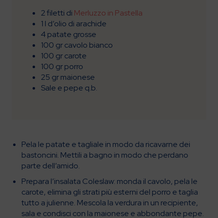
2 filetti di
Merluzzo in Pastella
1 l d’olio di arachide
4 patate grosse
100 gr cavolo bianco
100 gr carote
100 gr porro
25 gr maionese
Sale e pepe q.b.
Pela le patate e tagliale in modo da ricavarne dei
bastoncini. Mettili a bagno in modo che perdano
parte dell’amido.
Prepara l’insalata Coleslaw: monda il cavolo, pela le
carote, elimina gli strati più esterni del porro e taglia
tutto a julienne. Mescola la verdura in un recipiente,
sala e condisci con la maionese e abbondante pepe.