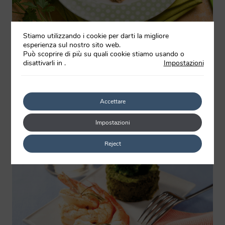
Tutti amano gli spaghetti, specialmente
Stiamo utilizzando i cookie per darti la migliore
esperienza sul nostro sito web.
quando sono conditi con un sugo
Può scoprire di più su quali cookie stiamo usando o
succulento. I bambini possono contribuire
disattivarli in
.
Impostazioni
dall’inizio alla fine, e sicuramente non
resterà neppure una briciola nel piatto!
Accettare
Secondo: Spiedini di gamberi con
broccoli
Impostazioni
Reject