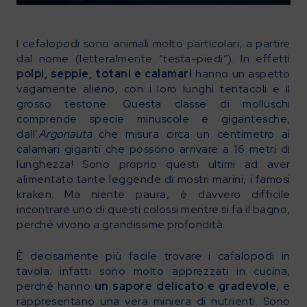
I cefalopodi sono animali molto particolari, a partire
dal nome (letteralmente “testa-piedi”). In effetti
polpi, seppie, totani e calamari
hanno un aspetto
vagamente alieno, con i loro lunghi tentacoli e il
grosso testone. Questa classe di molluschi
comprende specie minuscole e gigantesche,
dall’
Argonauta
che misura circa un centimetro ai
calamari giganti che possono arrivare a 16 metri di
lunghezza! Sono proprio questi ultimi ad aver
alimentato tante leggende di mostri marini, i famosi
kraken. Ma niente paura, è davvero difficile
incontrare uno di questi colossi mentre si fa il bagno,
perché vivono a grandissime profondità.
È decisamente più facile trovare i cafalopodi in
tavola: infatti sono molto apprezzati in cucina,
perché hanno
un sapore delicato e gradevole
, e
rappresentano una vera miniera di nutrienti. Sono