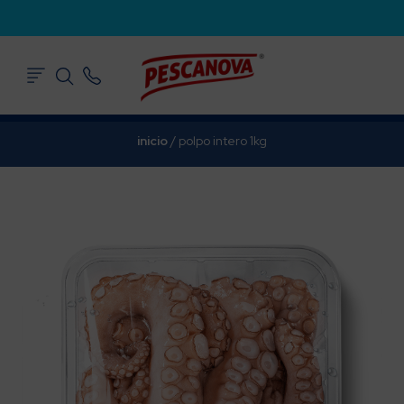
inicio
/
polpo intero 1kg