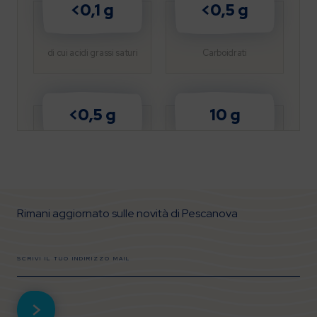
<0,1 g
<0,5 g
di cui acidi grassi saturi
Carboidrati
<0,5 g
10 g
di cui zuccheri
Proteine
Rimani aggiornato sulle novità di Pescanova
1,4 g
Sale