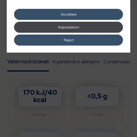
Il polpo Pescanova è disponibile
surgelato intero in
formato da 1kg
oppure nella praticissima versione da
Accettare
250g già cotto e tagliato in pezzi
, pronto da gustare.
Impostazioni
Scopri tutte le
ricette con il polpo
per stupire e
Reject
portare la gioia in tavola, ogni giorno!
Valori nutrizionali
Ingredienti e allergeni
Conservazione
170 kJ/40
<0,5 g
kcal
Energia
Grassi