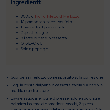
Ingredienti:
360g di
Fiori di Filetto di Merluzzo
10 pomodorini secchi sott’olio
1 mazzetto di prezzemolo
2 spicchi d’aglio
8 fette di pane in cassetta
Olio EVO q.b.
Sale e pepe q.b.
Scongela il merluzzo come riportato sulla confezione
Togli la crosta dal pane in cassetta, taglialo a dadini e
mettilo in un frullatore.
Lava e asciuga le foglie di prezzemolo e aggiungile
nel mixer insieme ai pomodorini secchi, 2 spicchi
d’aglio spellati e privati della loro anima e un filo d’olio.