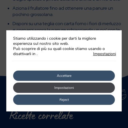
Aziona il frullatore fino ad ottenere una panure un
pochino grossolana.
Disponi su una teglia con carta forno i fiori di merluzzo
e cospargi sopra la panure schiacciando un po’ con le
mani. Spolvera con sale e pepe.
Stiamo utilizzando i cookie per darti la migliore
esperienza sul nostro sito web.
Cuoci in forno preriscaldato e ventilato a 200°C i per
Può scoprire di più su quali cookie stiamo usando o
circa 15/20 minuti.
disattivarli in
.
Impostazioni
Accettare
Impostazioni
Reject
Ricette correlate