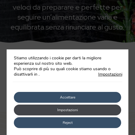
veloci da preparare e perfette per
seguire un’alimentazione varia e
equilibrata senza rinunciare al gusto.
Stiamo utilizzando i cookie per darti la migliore
esperienza sul nostro sito web.
Può scoprire di più su quali cookie stiamo usando o
Tutti
Calamaro
Polpo
Seppia
Totano
disattivarli in
.
Impostazioni
Accettare
Impostazioni
Rimani aggiornato sulle novità di Pescanova
Reject