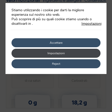
Valori nutrizionali
Ingredienti e allergeni
Conservazione
Stiamo utilizzando i cookie per darti la migliore
esperienza sul nostro sito web.
Può scoprire di più su quali cookie stiamo usando o
disattivarli in
.
Impostazioni
79 kcal
0,7 g
330 kJ
Accettare
Valore energetico
Grassi
Impostazioni
Reject
0,2 g
0 g
di cui saturi
Carboidrati
0 g
18,2 g