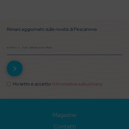
Di cui zuccheri
Proteine
Rimani aggiornato sulle novità di Pescanova
0 g
0 mg
Sale
Omega 3 EPA+DHA
0 g
Ho letto e accetto
l'informativa sulla privacy
Fibre
Magazine
Contatti