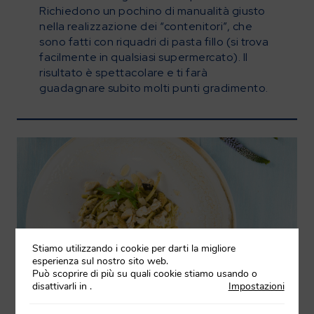
Richiedono un pochino di manualità giusto
nella realizzazione dei “contenitori”, che
sono fatti con riquadri di pasta fillo (si trova
facilmente in qualsiasi supermercato). Il
risultato è spettacolare e ti farà
guadagnare subito molti punti gradimento.
Stiamo utilizzando i cookie per darti la migliore
esperienza sul nostro sito web.
Può scoprire di più su quali cookie stiamo usando o
disattivarli in
.
Impostazioni